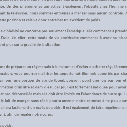
ésité. Un des phénomènes qui activent également l’obésité chez l’homme 
ant la télévision, nous sommes entrainés à manger sans aucun contrôle. A
ette position et cela va donc entrainer un excédent de poids.
 d’obésité ne concerne pas seulement l’Amérique, elle commence à prendr
 l’Asie. En effet, cette mode de vie américaine commence à avoir sa place
t plus sur la gravité de la situation.
onc de préparer un régime sain à la maison et d’éviter d’acheter régulièremen
a maison, vous pourrez maitriser les apports nutritionnels apportés par cha
r jour, une portion de viande (bœuf, poisson, porc) une fois par jour et d
mation d’un litre et demi d’eau par jour est fortement indiquée pour avoir 
t pas déconseillée mais elle doit être limitée vu l’abondance de sucre qu’il 
 le fait de manger sans répit pourra amener notre estomac à ne plus pou
rainera facilement un excès de poids. Il est également de faire régulièrem
t, afin de réguler notre corps.
e poids: