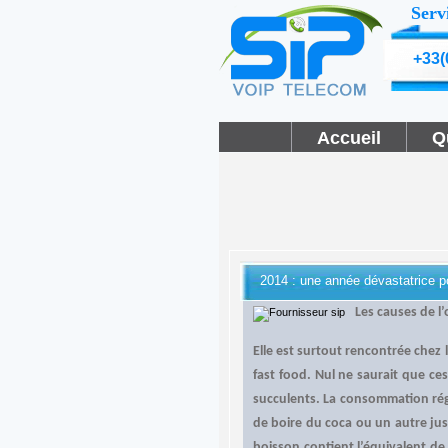
Serv
+33(
Accueil
Q
2014 : une année dévastatrice p
Les causes de l’
Elle est surtout rencontrée chez 
fast food. Nul ne saurait que ce
succulents. La consommation régu
de boire du coca ou un autre jus
boisson contient l’équivalent de