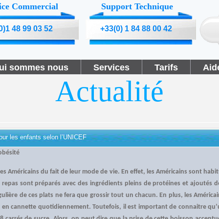
ice Commercial
Support Technique
0)1 48 99 03 52
+33(0) 1 84 88 00 42
ui sommes nous
Services
Tarifs
Aid
Actualité
our les enfants selon l’UNICEF
obésité
les Américains du fait de leur mode de vie. En effet, les Américains sont habi
s repas sont préparés avec des ingrédients pleins de protéines et ajoutés d
lière de ces plats ne fera que grossir tout un chacun. En plus, les América
 en cannette quotidiennement. Toutefois, il est important de connaitre qu’
 8 carrés de sucre. Alors, on peut dire que la prise de cette boisson accent