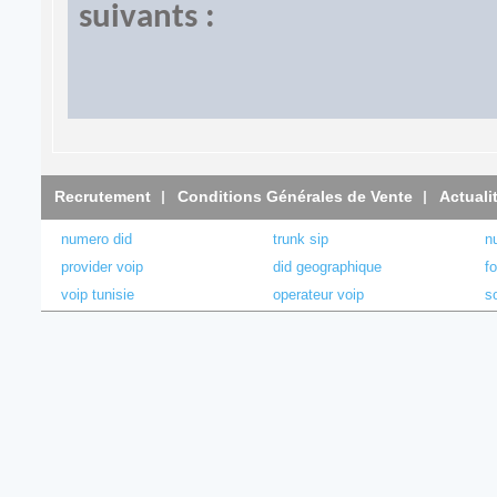
suivants :
Recrutement
Conditions Générales de Vente
Actuali
numero did
trunk sip
n
provider voip
did geographique
f
voip tunisie
operateur voip
s