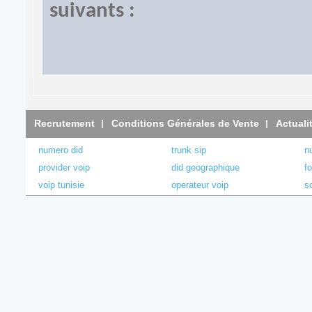
suivants :
Recrutement
Conditions Générales de Vente
Actuali
numero did
trunk sip
n
provider voip
did geographique
f
voip tunisie
operateur voip
s