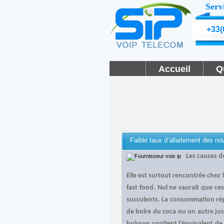
Serv
+33(
Accueil
Q
Faible taux d’allaitement des no
Les causes de
Elle est surtout rencontrée chez 
fast food. Nul ne saurait que ce
succulents. La consommation régu
de boire du coca ou un autre jus
boisson contient l’équivalent de