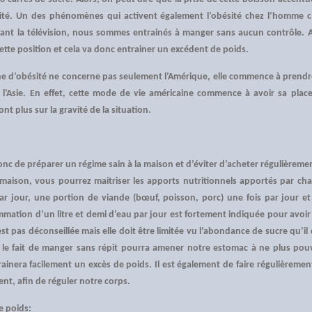
ésité. Un des phénomènes qui activent également l’obésité chez l’homme 
ant la télévision, nous sommes entrainés à manger sans aucun contrôle. A
ette position et cela va donc entrainer un excédent de poids.
 d’obésité ne concerne pas seulement l’Amérique, elle commence à prendr
 l’Asie. En effet, cette mode de vie américaine commence à avoir sa place
t plus sur la gravité de la situation.
onc de préparer un régime sain à la maison et d’éviter d’acheter régulièremen
a maison, vous pourrez maitriser les apports nutritionnels apportés par cha
r jour, une portion de viande (bœuf, poisson, porc) une fois par jour et d
mation d’un litre et demi d’eau par jour est fortement indiquée pour avoir 
t pas déconseillée mais elle doit être limitée vu l’abondance de sucre qu’il 
 le fait de manger sans répit pourra amener notre estomac à ne plus pou
rainera facilement un excès de poids. Il est également de faire régulièrem
t, afin de réguler notre corps.
e poids: