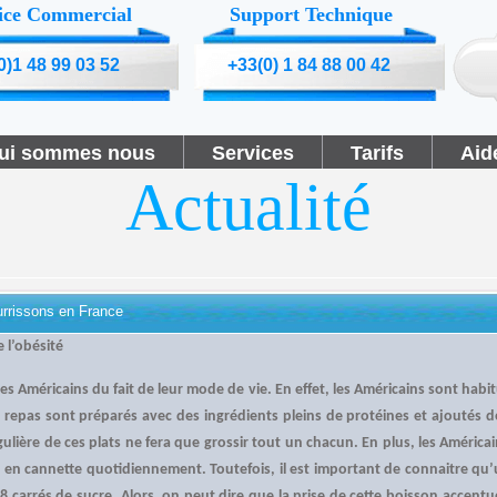
ice Commercial
Support Technique
0)1 48 99 03 52
+33(0) 1 84 88 00 42
ui sommes nous
Services
Tarifs
Aid
Actualité
urrissons en France
 l’obésité
les Américains du fait de leur mode de vie. En effet, les Américains sont habi
s repas sont préparés avec des ingrédients pleins de protéines et ajoutés d
lière de ces plats ne fera que grossir tout un chacun. En plus, les América
 en cannette quotidiennement. Toutefois, il est important de connaitre qu’
 8 carrés de sucre. Alors, on peut dire que la prise de cette boisson accent