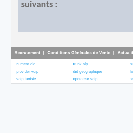
suivants :
Recrutement
Conditions Générales de Vente
Actuali
numero did
trunk sip
n
provider voip
did geographique
f
voip tunisie
operateur voip
s